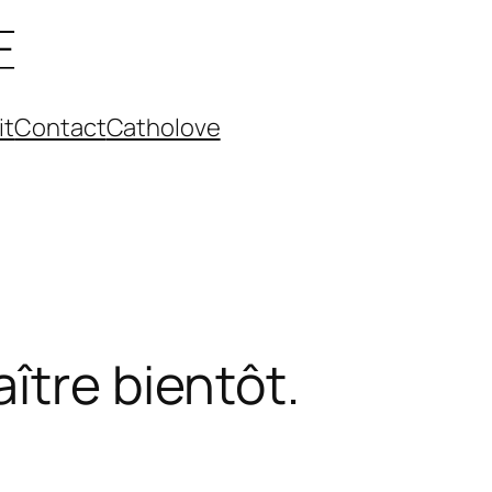
it
Contact
Catholove
ître bientôt.